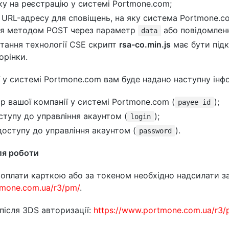
ку на реєстрацію у системі Portmone.com;
 URL-адресу для сповіщень, на яку система Portmone.
ня методом POST через параметр
або повідомленн
data
тання технології CSE скрипт
rsa-co.min.js
має бути під
орінки.
ї у системі Portmone.com вам буде надано наступну інф
ор вашої компанії у системі Portmone.com (
);
payee id
ступу до управління акаунтом (
);
login
доступу до управління акаунтом (
).
password
ля роботи
оплати карткою або за токеном необхідно надсилати за
tmone.com.ua/r3/pm/
.
 після 3DS авторизації:
https://www.portmone.com.ua/r3/