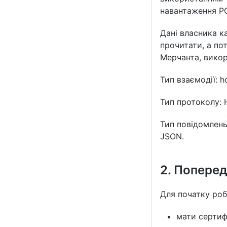
навантаження PC
Дані власника к
прочитати, а по
Мерчанта, викор
Тип взаємодії: h
Тип протоколу: 
Тип повідомлень
JSON.
2. Поперед
Для початку роб
мати сертиф