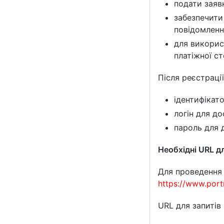
подати заяв
забезпечити
повідомлен
для викорис
платіжної ст
Після реєстраці
ідентифікат
логін для до
пароль для 
Необхідні URL д
Для проведення 
https://www.por
URL для запитів