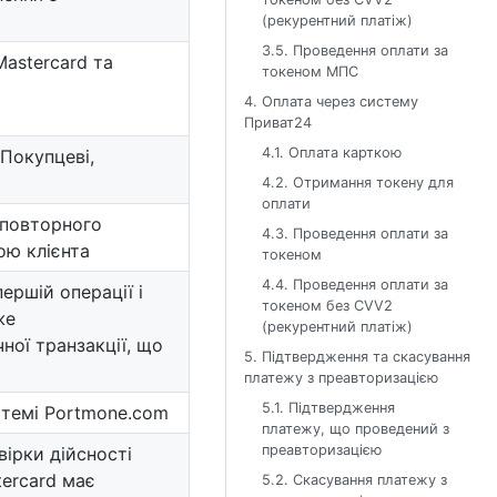
(рекурентний платіж)
3.5. Проведення оплати за
Mastercard та
токеном МПС
4. Оплата через систему
Приват24
4.1. Оплата карткою
Покупцеві,
4.2. Отримання токену для
оплати
 повторного
4.3. Проведення оплати за
ою клієнта
токеном
4.4. Проведення оплати за
ершій операції і
токеном без CVV2
же
(рекурентний платіж)
ної транзакції, що
5. Підтвердження та скасування
платежу з преавторизацією
5.1. Підтвердження
истемі Portmone.com
платежу, що проведений з
преавторизацією
вірки дійсності
tercard має
5.2. Скасування платежу з