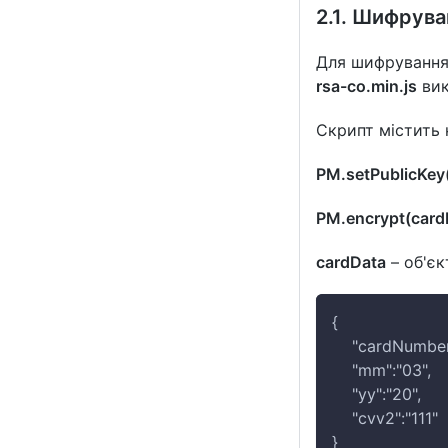
2.1. Шифрува
Для шифрування
rsa-co.min.js
вик
Скрипт містить 
PM.setPublicKey
PM.encrypt(card
cardData
– об'єк
{
    "cardNumbe
    "mm":"03",
    "yy":"20",
    "cvv2":"111"
}