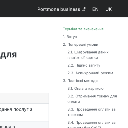
Portmone business
EN
UK
Терміни та визначення
1. Вступ
2. Попередні умови
 для
2.1. Шифрування даних
платіжної картки
2.2. Підпис запиту
2.3. Асинхронний режим
3. Платіжні методи
3.1. Оплата карткою
3.2. Отримання токену для
оплати
дання послуг з
3.3. Проведення оплати за
токеном
3.4. Проведення оплати за
лення з
токеном без CVV2