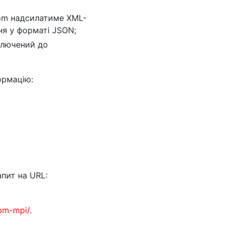
com надсилатиме XML-
я у форматі JSON;
ключений до
ормацію:
пит на URL:
pm-mpi/
.