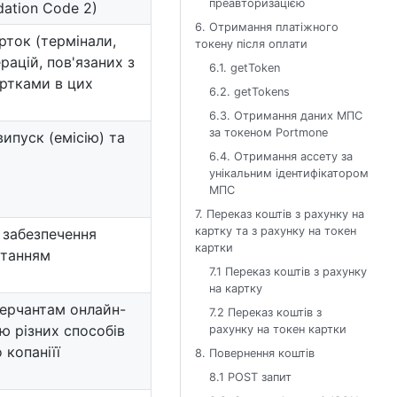
преавторизацією
dation Code 2)
6. Отримання платіжного
рток (термінали,
токену після оплати
рацій, пов'язаних з
6.1. getToken
артками в цих
6.2. getTokens
6.3. Отримання даних МПС
за токеном Portmone
ипуск (емісію) та
6.4. Отримання ассету за
унікальним ідентифікатором
МПС
7. Переказ коштів з рахунку на
картку та з рахунку на токен
 забезпечення
картки
станням
7.1 Переказ коштів з рахунку
на картку
 Мерчантам онлайн-
7.2 Переказ коштів з
ю різних способів
рахунку на токен картки
 копаніїї
8. Повернення коштів
8.1 POST запит