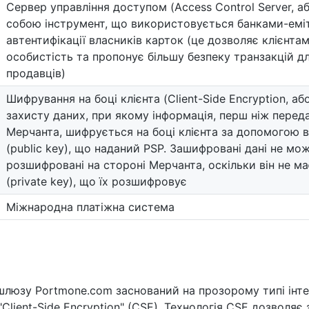
Сервер управління доступом (Access Control Server, а
собою інструмент, що використовується банками-емі
автентифікації власників карток (це дозволяє клієнта
особистість та пропонує більшу безпеку транзакцій д
продавців)
Шифрування на боці клієнта (Client-Side Encryption, аб
захисту даних, при якому інформація, перш ніж перед
Мерчанта, шифрується на боці клієнта за допомогою 
(public key), що наданий PSP. Зашифровані дані не мо
розшифровані на стороні Мерчанта, оскільки він не м
(private key), що їх розшифровує
Міжнародна платіжна система
шлюзу Portmone.com заснований на прозорому типі інтег
Client-Side Encryption" (CSE). Технологія CSE дозволяє