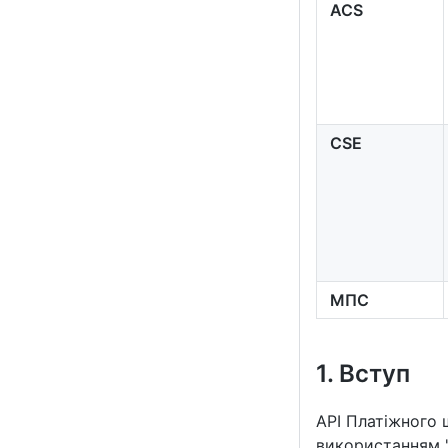
ACS
CSE
МПС
1. Вступ
API Платіжного 
використанням "