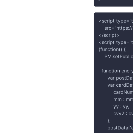
<script type="t
    src="https:
</script>
<script type="t
(function() {
    PM.setPubli
  function enc
      var postDa
      var cardDa
          cardN
          mm : m
          yy : yy,
          cvv2 : 
      };
      postData[