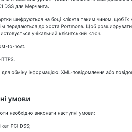
I DSS для Мерчанта.
артки шифруються на боці клієнта таким чином, щоб їх
тім передаються до хоста Portmone. Щоб розшифрувати
истовується унікальний клієнтський ключ.
ost-to-host.
HTTPS.
 для обміну інформацією: XML-повідомлення або повідо
ні умови
оти необхідно виконати наступні умови:
ікат PCI DSS;