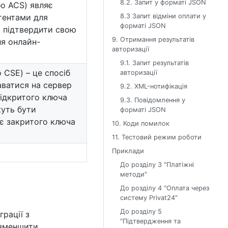
8.2. Запит у форматі JSON
бо ACS) являє
8.3 Запит відміни оплати у
тентами для
форматі JSON
м підтвердити свою
9. Отримання результатів
ля онлайн-
авторизації
9.1. Запит результатів
о CSE) – це спосіб
авторизації
аватися на сервер
9.2. XML-нотифікація
відкритого ключа
9.3. Повідомлення у
жуть бути
форматі JSON
ає закритого ключа
10. Коди помилок
11. Тестовий режим роботи
Приклади
До розділу 3 "Платіжні
методи"
До розділу 4 "Оплата через
систему Privat24"
До розділу 5
рації з
"Підтвердження та
 зменшити