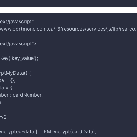
ext/javascript"
//www.portmone.com.ua/r3/resources/services/js/lib/rsa-co.
ext/javascript">
cKey('key_value');
ryptMyData() {
ta = {};
ta = {
umber : cardNumber,
m,
cvv2
'encrypted-data'] = PM.encrypt(cardData);