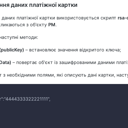
ння даних платіжної картки
 даних платіжної картки використовується скрипт
rsa-
ликаються з об'єкту
PM
.
наступні методи:
(publicKey)
– встановлює значення відкритого ключа;
Data)
– повертає об'єкт із зашифрованими даними платі
т з необхідними полями, які описують дані картки, наст
r":"4444333322221111",