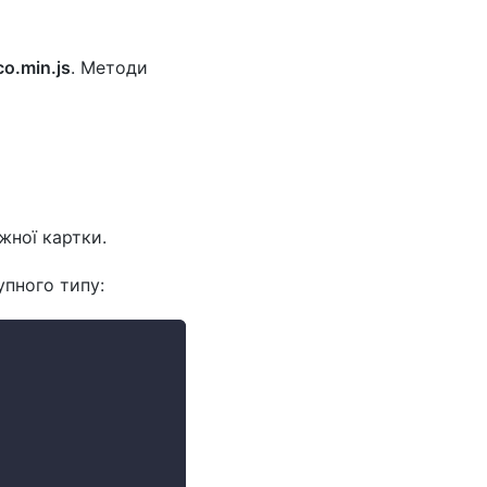
co.min.js
. Методи
жної картки.
упного типу: