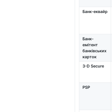
Банк-еквайр
Банк-
емітент
банківських
карток
3-D Secure
PSP